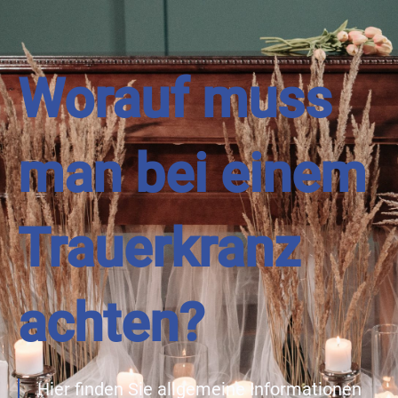
Worauf muss
man bei einem
Trauerkranz
achten?
Hier finden Sie allgemeine Informationen