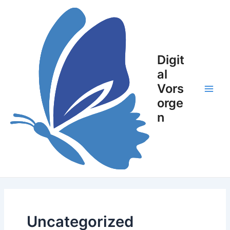
Skip
Main
to
Men
content
Digit
al
Vors
orge
n
Uncategorized