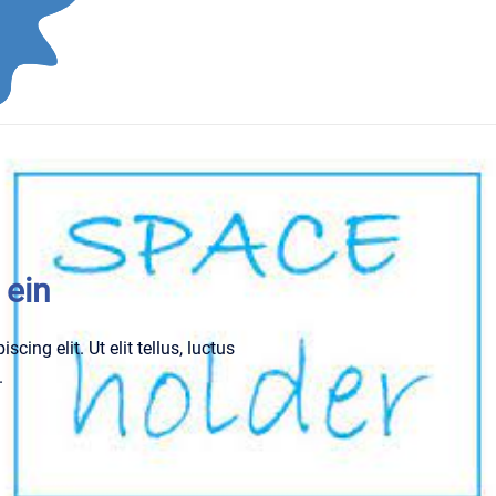
 ein
ing elit. Ut elit tellus, luctus
.